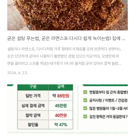
굳은 설탕 푸는법, 굳은 라면스프·다시다 쉽게 녹이는법! 집에 있는 식빵 1장이면 해결
설탕이나 라면스프, 다시다처럼 가루 형태의 식재료를 오래 보관하다 보면어느
순간 단단하게 굳어서 사용하기 불편했던 경험 있으신가요?저도 오랜만에 라
면을 끓이려고 스프를 꺼냈는데가루가 아니라 돌처럼 굳어 있어서 깜짝 놀랐습
니다.처음에는 숟가락으로 부숴보려고 했지만 잘 부서지지 않았고믹서기를 사
2026. 6. 23.
용할까 고민했는데 괜히 번거롭더라고요.그러다 집에 있는 식빵을 활용하는 방
법을 알게 되어 직접 해봤는데 생각보다 효과가 좋아서 공유해 봅니다. 1. 가루
가 굳는 이유설탕이나 라면스프, 다시다 같은 가루는 공기 중의 수분을 흡수하
면서 서로 달라붙게 됩니다.시간이 지나면 작은 덩어리가 되고 더 오래 방치하
면 단단하게 굳어 사용하기 어려워집니다.특히 장마철이나 습도가 높은 계절에
는 더 쉽게 굳는 편입니다. 2. 준비..