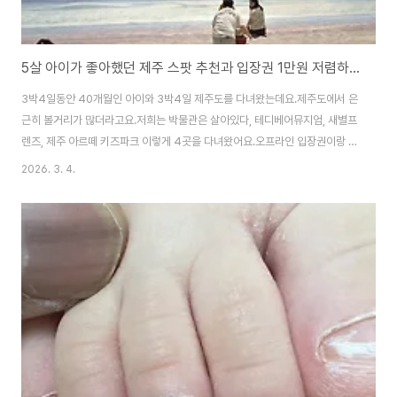
5살 아이가 좋아했던 제주 스팟 추천과 입장권 1만원 저렴하게 구입하는 방법, 박물관은 살아있다 테디베어뮤지엄 새별프렌즈 제주아르떼키즈파크
3박4일동안 40개월인 아이와 3박4일 제주도를 다녀왔는데요.제주도에서 은
근히 볼거리가 많더라고요.저희는 박물관은 살아있다, 테디베어뮤지엄, 새별프
렌즈, 제주 아르떼 키즈파크 이렇게 4곳을 다녀왔어요.오프라인 입장권이랑 온
라인에서 구매하는 입장권이랑 금액이 차이가 나는 곳도 있어서온라인에서 꼭
2026. 3. 4.
구매하시고 문자나 카카오톡으로 입장권을 받고 입장하시면 절약할 수 있어요!
보통 구매하면 당일 구매 후 30분이후에 표가 휴대폰으로 날라오면 사용가능
하니까 참고해주세요. 박물관은 살아있다를 갔을 때 재미있을려나 고민했었는
데 아이가 엄청 좋아하더라고요.적극적으로 행동하고 체험하는 모습을 보니 뿌
듯했어요.공룡등에 타기도 하고 착시현상을 잘 즐기고 사진도 많이 찍고 왔어
요. 박물관은 살이있다는 온라인과 오프라인 금액..