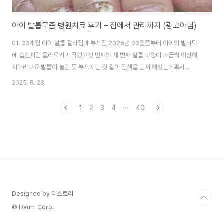
아이 발톱무좀 병원치료 후기 – 집에서 관리까지 (광고아님)
01. 33개월 아이 발톱 갈라짐과 부서짐 2025년 03월쯤부터 아이의 발바닥
에 습진처럼 올라오기 시작했고첫 번째와 세 번째 발톱 모양이 조금씩 이상해
지더라고요.발톱이 눌린 듯 부서지는 것 같아 검색을 먼저 해봤는데혹시
2024년에 겪었던 수족구 후유증은 아닐까 싶었어요.수족구 이후 손발톱이 빠
2025. 8. 28.
지거나 들리는 조갑 박리가 흔히 나타날 수 있다고 하더라고요. 02. 소아과 진
료 후기 아이 영유아 검진을 받으러 갔다가 발톱 상태와 발바닥 증상도 함께 말
1
2
3
4
···
40
씀드렸어요.양말을 벗기자 의사 선생님께서는 심각하지 않다며 공을 차거나 놀
다 보니 발톱이 갈라진 것 같다고 하셨어요.발바닥은 습진으로 보인다며 카르
손 이라는 피부염 약을 처방해 주셨는데이 약은 원래 유사건선, 피부염, 편평태
선 등에 쓰이며 소아는 3주 이상..
Designed by 티스토리
© Daum Corp.